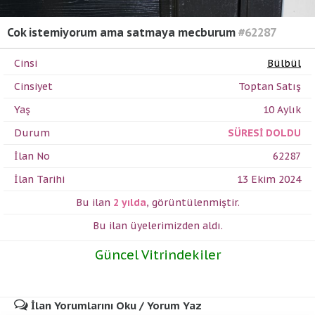
Cok istemiyorum ama satmaya mecburum
#62287
Cinsi
Bülbül
Cinsiyet
Toptan Satış
Yaş
10 Aylık
Durum
SÜRESİ DOLDU
İlan No
62287
İlan Tarihi
13 Ekim 2024
Bu ilan
2 yılda
,
görüntülenmiştir.
Bu ilan üyelerimizden
aldı.
Güncel Vitrindekiler
İlan Yorumlarını Oku / Yorum Yaz