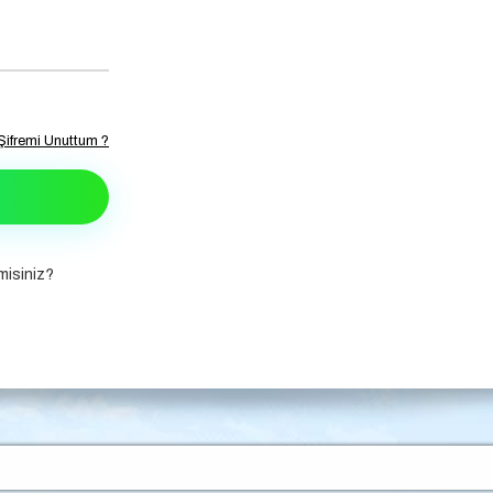
Şifremi Unuttum ?
isiniz?