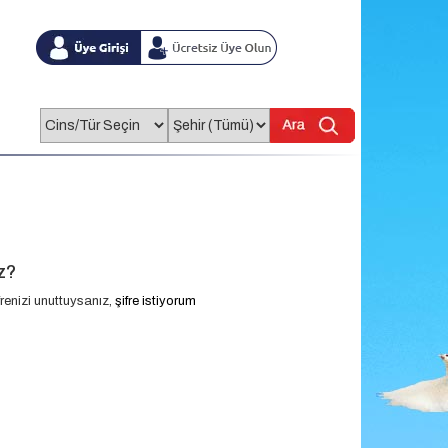
z?
renizi unuttuysanız,
şifre istiyorum