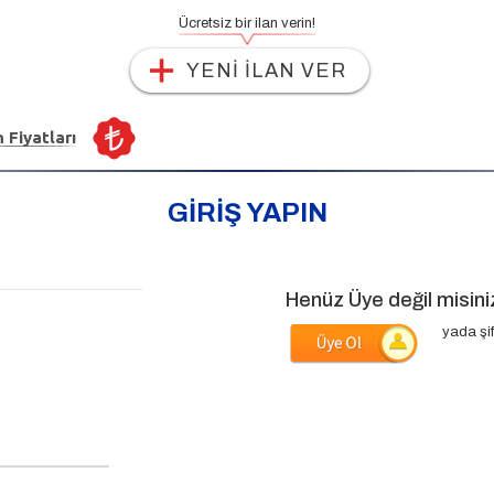
Ücretsiz bir ilan verin!
YENİ İLAN VER
n Fiyatları
GİRİŞ YAPIN
Henüz Üye değil misini
yada şif