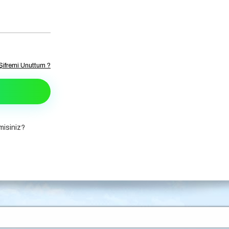
Şifremi Unuttum ?
isiniz?