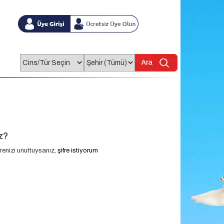
z?
renizi unuttuysanız,
şifre istiyorum