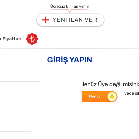
Ücretsiz bir ilan verin!
YENİ İLAN VER
n Fiyatları
GİRİŞ YAPIN
Henüz Üye değil misini
yada şif