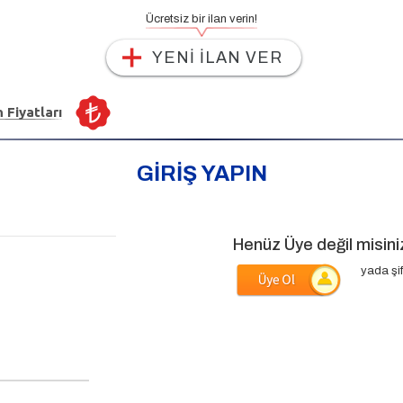
Ücretsiz bir ilan verin!
YENİ İLAN VER
n Fiyatları
GİRİŞ YAPIN
Henüz Üye değil misini
yada şif