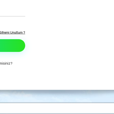
Şifremi Unuttum ?
isiniz?