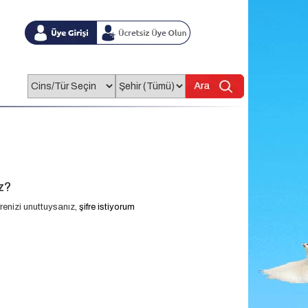
z?
renizi unuttuysanız,
şifre istiyorum