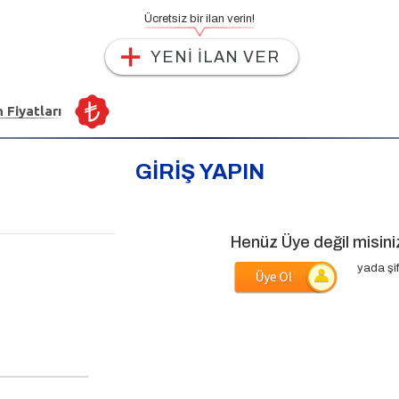
Ücretsiz bir ilan verin!
YENİ İLAN VER
n Fiyatları
GİRİŞ YAPIN
Henüz Üye değil misini
yada şif