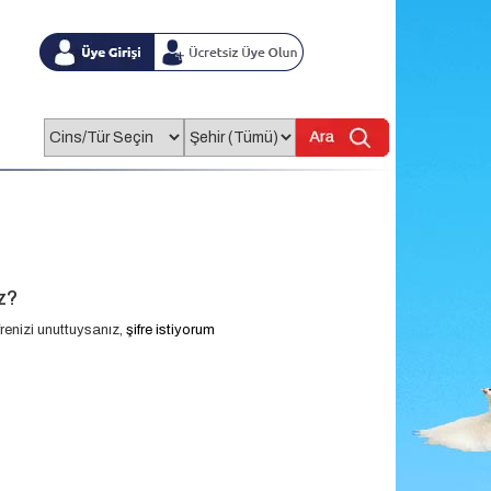
z?
renizi unuttuysanız,
şifre istiyorum