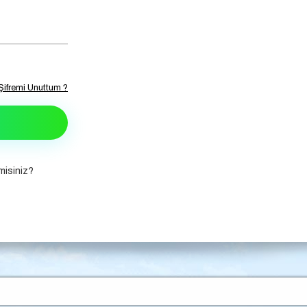
Şifremi Unuttum ?
isiniz?