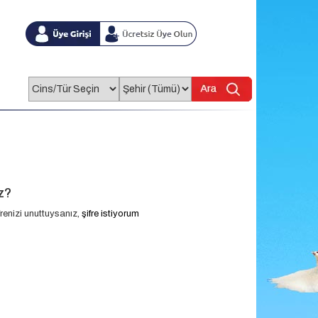
z?
renizi unuttuysanız,
şifre istiyorum