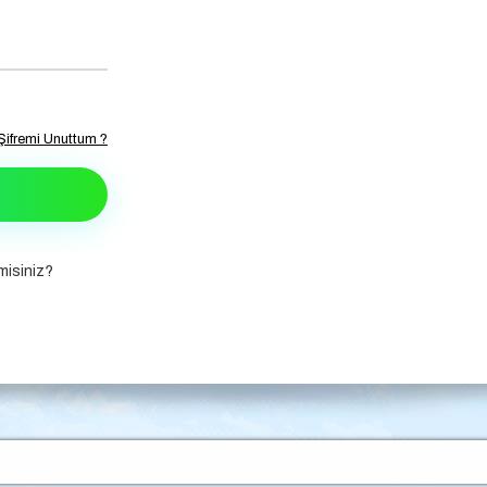
Şifremi Unuttum ?
isiniz?