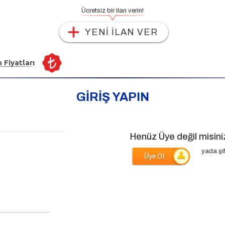
Ücretsiz bir ilan verin!
YENİ İLAN VER
n Fiyatları
GİRİŞ YAPIN
Henüz Üye değil misini
yada şif