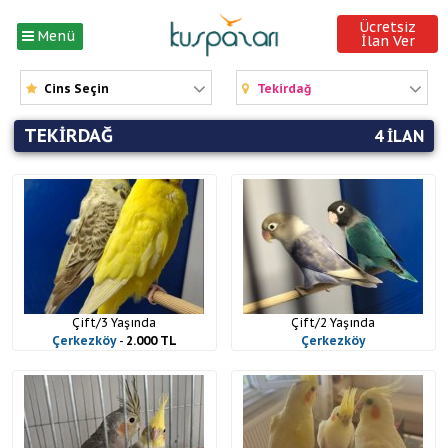
Ücretsiz
Menü
İlan Ver
Cins Seçin
Tekirdağ
TEKIRDAĞ
4 ILAN
Çift/3 Yaşında
Çift/2 Yaşında
Çerkezköy
-
2.000 TL
Çerkezköy