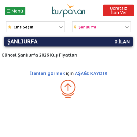
Ücretsiz
Menü
İlan Ver
Cins Seçin
Şanlıurfa
ŞANLIURFA
0 ILAN
Güncel Şanlıurfa 2026 Kuş Fiyatları
İlanları görmek
için
AŞAĞI KAYDIR