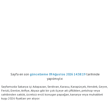
Sayfa en son
güncelleme 09 Ağustos 2026 14:38:19
tarihinde
yapılmıştır.
Sayfamızda Sakarya içi Adapazarı, Serdivan, Karasu, Karapürçek, Hendek, Geyve,
Ferizli, Erenler, Arifiye, Akyazı gibi bir çok ilçeye ait çiftlikten, petshop veya
sahibinden satılık, ücretsiz evcil konuşan papağan, kanarya veya muhabbet
kuşu 2026 fiyatları yer alıyor.