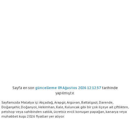
Sayfa en son
güncelleme 09 Ağustos 2026 12:12:57
tarihinde
yapılmıştır.
Sayfamızda Malatya içi Akçadağ, Arapgir, Arguvan, Battalgazi, Darende,
Doğanşehir, Doğanyol, Hekimhan, Kale, Kuluncak gibi bir çok ilçeye ait çiftlikten,
petshop veya sahibinden satılık, ücretsiz evcil konuşan papağan, kanarya veya
muhabbet kuşu 2026 fiyatları yer alıyor.