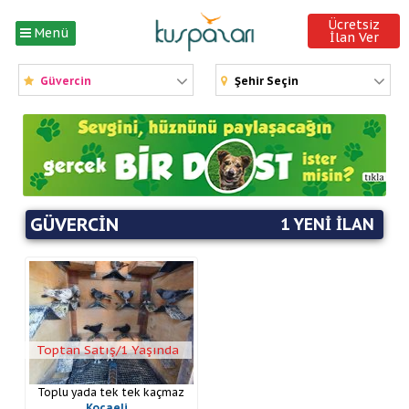
Ücretsiz
Menü
İlan Ver
Güvercin
Şehir Seçin
GÜVERCIN
1 YENI İLAN
Toptan Satış/1 Yaşında
Toplu yada tek tek kaçmaz
Kocaeli
oyun kuşu üst düzey bu fiyata