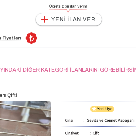
Ücretsiz bir ilan verin!
YENİ İLAN VER
n Fiyatları
YINDAKİ DİĞER KATEGORİ İLANLARINI GÖREBİLİRSİ
nı Çifti
Yeni Üye
Cinsi
:
Sevda ve Cennet Papağanı
Cinsiyet
: Çift