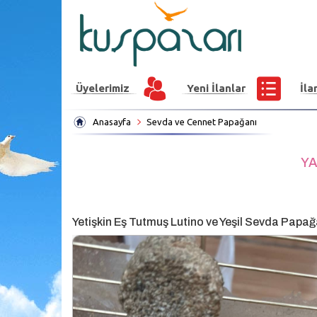
Üyelerimiz
Yeni İlanlar
İla
Anasayfa
Sevda ve Cennet Papağanı
YA
Yetişkin Eş Tutmuş Lutino ve Yeşil Sevda Papağa