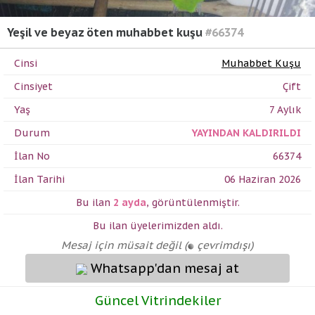
Yeşil ve beyaz öten muhabbet kuşu
#66374
Cinsi
Muhabbet Kuşu
Cinsiyet
Çift
Yaş
7 Aylık
Durum
YAYINDAN KALDIRILDI
İlan No
66374
İlan Tarihi
06 Haziran 2026
Bu ilan
2 ayda
,
görüntülenmiştir.
Bu ilan üyelerimizden
aldı.
Mesaj için müsait değil (
çevrimdışı)
Whatsapp'dan mesaj at
Güncel Vitrindekiler