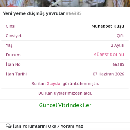
Yeni yeme düşmüş yavrular
#66385
Cinsi
Muhabbet Kuşu
Cinsiyet
Çift
Yaş
2 Aylık
Durum
SÜRESİ DOLDU
İlan No
66385
İlan Tarihi
07 Haziran 2026
Bu ilan
2 ayda
,
görüntülenmiştir.
Bu ilan üyelerimizden
aldı.
Güncel Vitrindekiler
İlan Yorumlarını Oku / Yorum Yaz