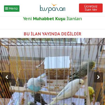
Ücretsiz
Menü
İlan Ver
Yeni
Muhabbet Kuşu
İlanları
BU İLAN YAYINDA DEĞİLDİR