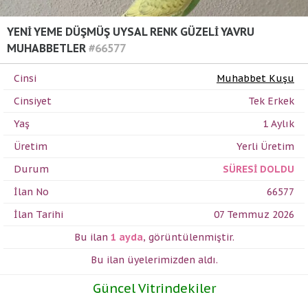
YENİ YEME DÜŞMÜŞ UYSAL RENK GÜZELİ YAVRU
MUHABBETLER
#66577
Cinsi
Muhabbet Kuşu
Cinsiyet
Tek Erkek
Yaş
1 Aylık
Üretim
Yerli Üretim
Durum
SÜRESİ DOLDU
İlan No
66577
İlan Tarihi
07 Temmuz 2026
Bu ilan
1 ayda
,
görüntülenmiştir.
Bu ilan üyelerimizden
aldı.
Güncel Vitrindekiler