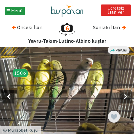
Ücretsiz
Menü
İlan Ver
Önceki İlan
6
Sonraki İlan
Yavru-Takım-Lutino-Albino kuşlar
Paylaş
150
₺
⦿ Muhabbet Kuşu