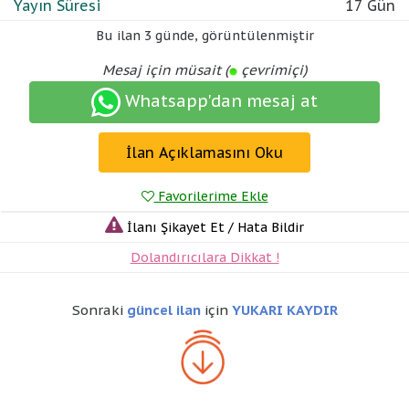
Yayın Süresi
17 Gün
Bu ilan
3 günde
,
görüntülenmiştir
Mesaj için müsait (
çevrimiçi)
Whatsapp'dan mesaj at
İlan Açıklamasını Oku
Favorilerime Ekle
İlanı Şikayet Et / Hata Bildir
Dolandırıcılara Dikkat !
Sonraki
güncel ilan
için
YUKARI KAYDIR