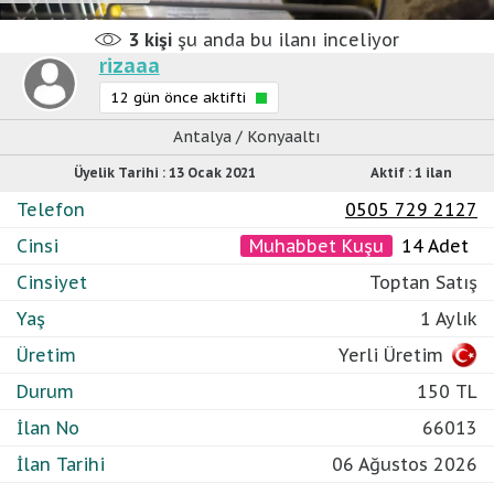
3
kişi
şu anda bu ilanı inceliyor
rizaaa
12 gün önce aktifti
Antalya / Konyaaltı
Üyelik Tarihi : 13 Ocak 2021
Aktif : 1 ilan
Telefon
0505 729 2127
Cinsi
Muhabbet Kuşu
14 Adet
Cinsiyet
Toptan Satış
Yaş
1 Aylık
Üretim
Yerli Üretim
Durum
150 TL
İlan No
66013
İlan Tarihi
06 Ağustos 2026