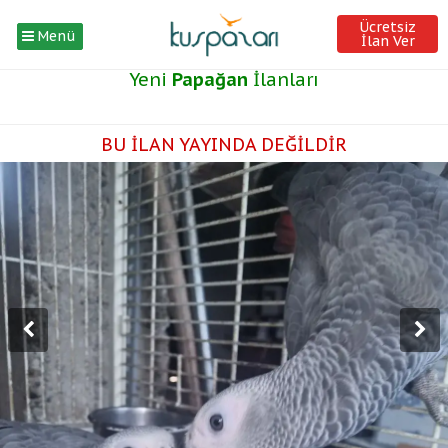
Ücretsiz
Menü
İlan Ver
Yeni
Papağan
İlanları
BU İLAN YAYINDA DEĞİLDİR