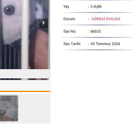
Yaş
: 5 Aylık
Durum
:
SÜRESİ DOLDU
İlan No
: 66555
İlan Tarihi
: 03 Temmuz 2026