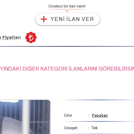
Ücretsiz bir ilan verin!
YENİ İLAN VER
n Fiyatları
YINDAKİ DİĞER KATEGORİ İLANLARINI GÖREBİLİRSİ
Cinsi
:
Papağan
Cinsiyet
: Tek