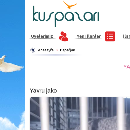
Üyelerimiz
Yeni İlanlar
İla
Anasayfa
Papağan
YA
Yavru jako