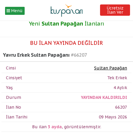
Ücretsiz
Menü
İlan Ver
Yeni
Sultan Papağan
İlanları
BU İLAN YAYINDA DEĞİLDİR
Yavru Erkek Sultan Papağanı
#66207
Cinsi
Sultan Papağan
Cinsiyet
Tek Erkek
Yaş
4 Aylık
Durum
YAYINDAN KALDIRILDI
İlan No
66207
İlan Tarihi
09 Mayıs 2026
Bu ilan
3 ayda
,
görüntülenmiştir.