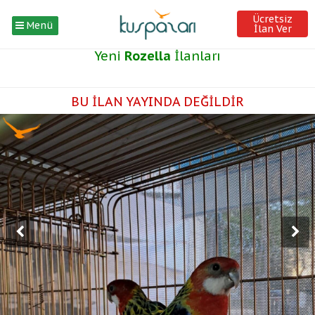
Ücretsiz
Menü
İlan Ver
Yeni
Rozella
İlanları
BU İLAN YAYINDA DEĞİLDİR