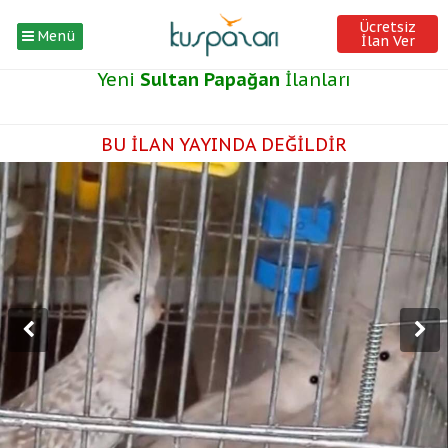
Ücretsiz
Menü
İlan Ver
Yeni
Sultan Papağan
İlanları
BU İLAN YAYINDA DEĞİLDİR