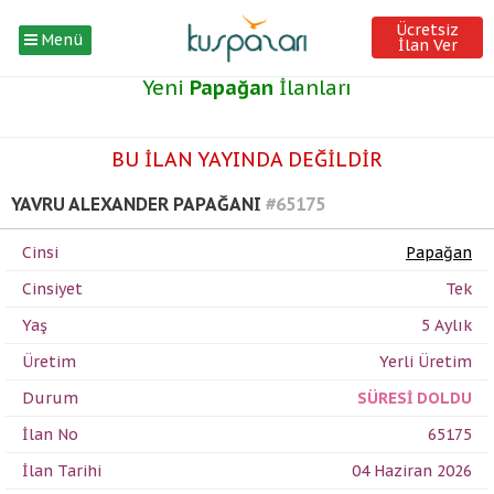
Ücretsiz
Menü
İlan Ver
Yeni
Papağan
İlanları
BU İLAN YAYINDA DEĞİLDİR
YAVRU ALEXANDER PAPAĞANI
#65175
Cinsi
Papağan
Cinsiyet
Tek
Yaş
5 Aylık
Üretim
Yerli Üretim
Durum
SÜRESİ DOLDU
İlan No
65175
İlan Tarihi
04 Haziran 2026