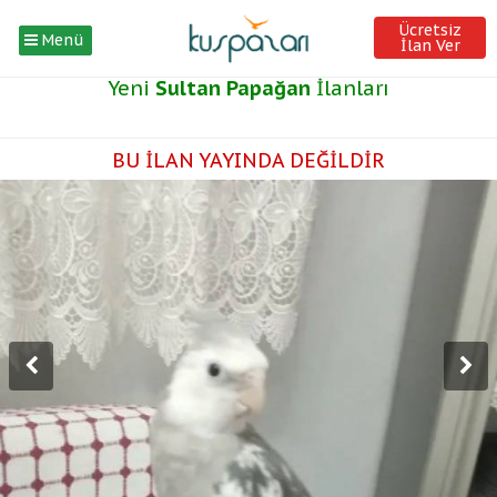
Ücretsiz
Menü
İlan Ver
Yeni
Sultan Papağan
İlanları
BU İLAN YAYINDA DEĞİLDİR