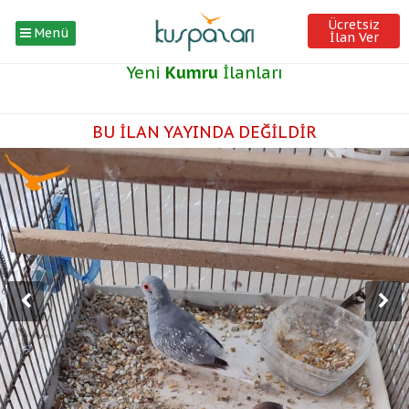
Ücretsiz
Menü
İlan Ver
Yeni
Kumru
İlanları
BU İLAN YAYINDA DEĞİLDİR