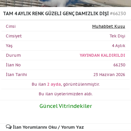
TAM 4 AYLIK RENK GÜZELİ GENÇ DAMIZLIK DİŞİ
#66230
Cinsi
Muhabbet Kuşu
Cinsiyet
Tek Dişi
Yaş
4 Aylık
Durum
YAYINDAN KALDIRILDI
İlan No
66230
İlan Tarihi
23 Haziran 2026
Bu ilan
2 ayda
,
görüntülenmiştir.
Bu ilan üyelerimizden
aldı.
Güncel Vitrindekiler
İlan Yorumlarını Oku / Yorum Yaz