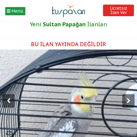
Ücretsiz
Menü
İlan Ver
Yeni
Sultan Papağan
İlanları
BU İLAN YAYINDA DEĞİLDİR