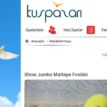
Üyelerimiz
Yeni İlanlar
İla
Anasayfa
Muhabbet Kuşu
YA
Show Jumbo Maltepe Fındıklı