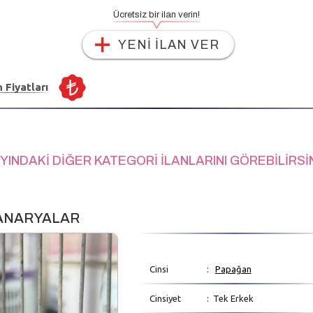
Ücretsiz bir ilan verin!
YENİ İLAN VER
n Fiyatları
YINDAKİ DİĞER KATEGORİ İLANLARINI GÖREBİLİRSİ
KANARYALAR
Cinsi
:
Papağan
Cinsiyet
: Tek Erkek