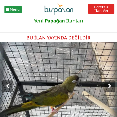
Ücretsiz
Menü
İlan Ver
Yeni
Papağan
İlanları
BU İLAN YAYINDA DEĞİLDİR