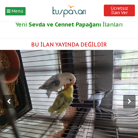
Ücretsiz
Menü
İlan Ver
Yeni
Sevda ve Cennet Papağanı
İlanları
BU İLAN YAYINDA DEĞİLDİR