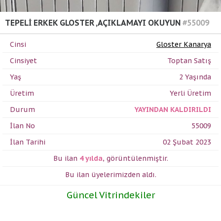
TEPELİ ERKEK GLOSTER ,AÇIKLAMAYI OKUYUN
#55009
Cinsi
Gloster Kanarya
Cinsiyet
Toptan Satış
Yaş
2 Yaşında
Üretim
Yerli Üretim
Durum
YAYINDAN KALDIRILDI
İlan No
55009
İlan Tarihi
02 Şubat 2023
Bu ilan
4 yılda
,
görüntülenmiştir.
Bu ilan üyelerimizden
aldı.
Güncel Vitrindekiler