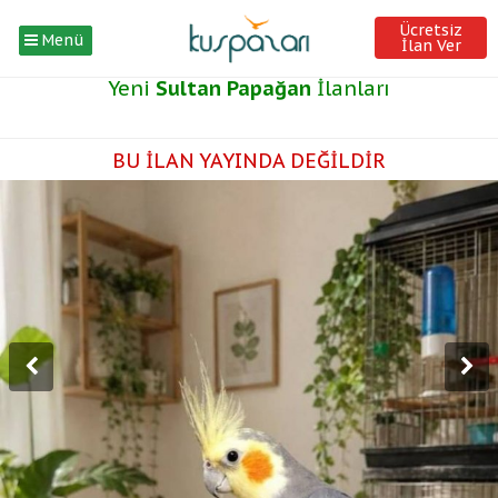
Ücretsiz
Menü
İlan Ver
Yeni
Sultan Papağan
İlanları
BU İLAN YAYINDA DEĞİLDİR