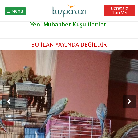
Ücretsiz
Menü
İlan Ver
Yeni
Muhabbet Kuşu
İlanları
BU İLAN YAYINDA DEĞİLDİR