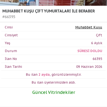
MUHABBET KUŞU ÇİFT YUMURTALARI İLE BERABER
#66395
Cinsi
Muhabbet Kuşu
Cinsiyet
Çift
Yaş
6 Aylık
Durum
SÜRESİ DOLDU
İlan No
66395
İlan Tarihi
09 Haziran 2026
Bu ilan
2 ayda
,
görüntülenmiştir.
Bu ilan üyelerimizden
aldı.
Güncel Vitrindekiler