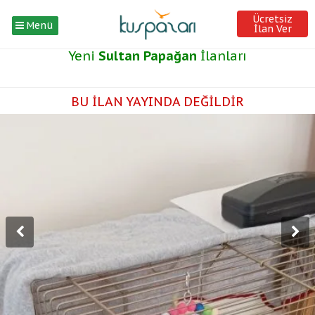
Ücretsiz
Menü
İlan Ver
Yeni
Sultan Papağan
İlanları
BU İLAN YAYINDA DEĞİLDİR