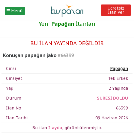
Ücretsiz
Menü
İlan Ver
Yeni
Papağan
İlanları
BU İLAN YAYINDA DEĞİLDİR
Konuşan papağan jako
#66399
Cinsi
Papağan
Cinsiyet
Tek Erkek
Yaş
2 Yaşında
Durum
SÜRESİ DOLDU
İlan No
66399
İlan Tarihi
09 Haziran 2026
Bu ilan
2 ayda
,
görüntülenmiştir.