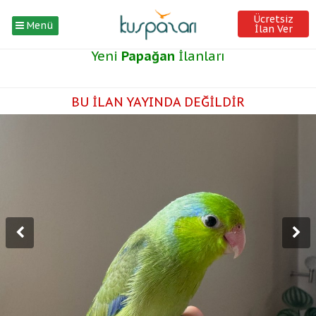
Ücretsiz
Menü
İlan Ver
Yeni
Papağan
İlanları
BU İLAN YAYINDA DEĞİLDİR