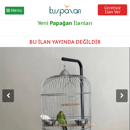
Ücretsiz
Menü
İlan Ver
Yeni
Papağan
İlanları
BU İLAN YAYINDA DEĞİLDİR