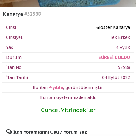
Kanarya
#52588
Cinsi
Gloster Kanarya
Cinsiyet
Tek Erkek
Yaş
4 Aylık
Durum
SÜRESİ DOLDU
İlan No
52588
İlan Tarihi
04 Eylül 2022
Bu ilan
4 yılda
,
görüntülenmiştir.
Bu ilan üyelerimizden
aldı.
Güncel Vitrindekiler
İlan Yorumlarını Oku / Yorum Yaz