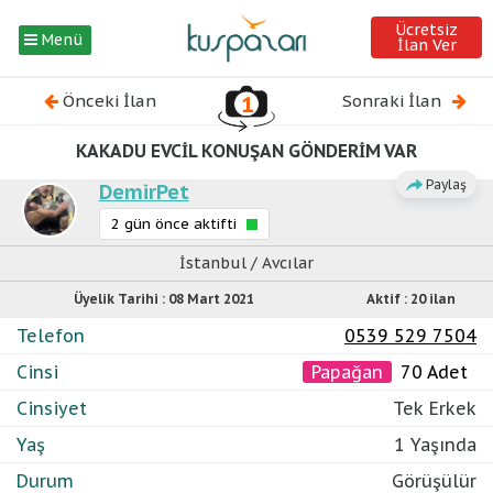
Ücretsiz
Menü
İlan Ver
Önceki İlan
1
Sonraki İlan
⦿ Papağan
KAKADU EVCİL KONUŞAN GÖNDERİM VAR
Paylaş
DemirPet
2 gün önce aktifti
İstanbul / Avcılar
Üyelik Tarihi : 08 Mart 2021
Aktif : 20 ilan
Telefon
0539 529 7504
Cinsi
Papağan
70 Adet
Cinsiyet
Tek Erkek
Yaş
1 Yaşında
Durum
Görüşülür