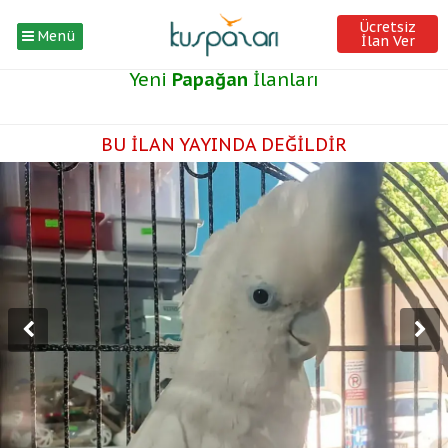
Ücretsiz
Menü
İlan Ver
Yeni
Papağan
İlanları
BU İLAN YAYINDA DEĞİLDİR