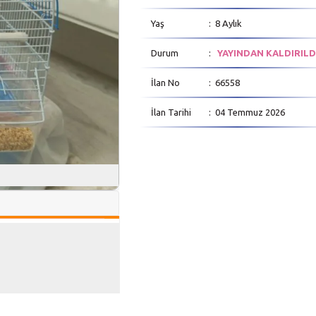
Yaş
: 8 Aylık
Durum
:
YAYINDAN KALDIRILD
İlan No
: 66558
İlan Tarihi
: 04 Temmuz 2026