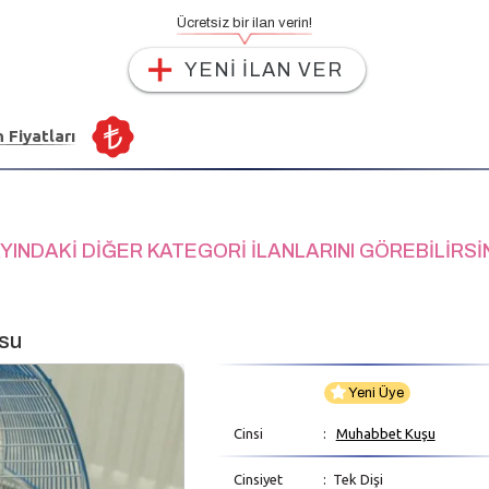
Ücretsiz bir ilan verin!
YENİ İLAN VER
n Fiyatları
YINDAKİ DİĞER KATEGORİ İLANLARINI GÖREBİLİRSİ
usu
Yeni Üye
Cinsi
:
Muhabbet Kuşu
Cinsiyet
: Tek Dişi