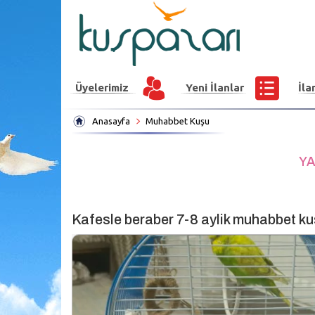
Üyelerimiz
Yeni İlanlar
İla
Anasayfa
Muhabbet Kuşu
YA
Kafesle beraber 7-8 aylik muhabbet k