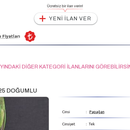
Ücretsiz bir ilan verin!
YENİ İLAN VER
n Fiyatları
YINDAKİ DİĞER KATEGORİ İLANLARINI GÖREBİLİRSİ
025 DOĞUMLU
Cinsi
:
Papağan
Cinsiyet
: Tek