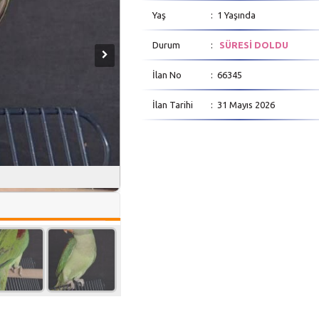
Yaş
: 1 Yaşında
Durum
:
SÜRESİ DOLDU
İlan No
: 66345
İlan Tarihi
: 31 Mayıs 2026