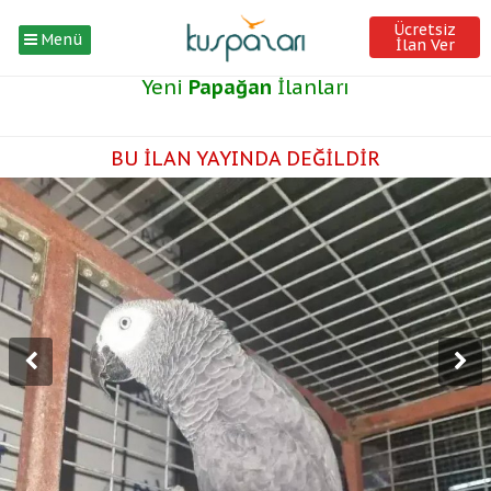
Ücretsiz
Menü
İlan Ver
Yeni
Papağan
İlanları
BU İLAN YAYINDA DEĞİLDİR