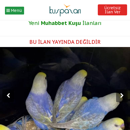
Ücretsiz
Menü
İlan Ver
Yeni
Muhabbet Kuşu
İlanları
BU İLAN YAYINDA DEĞİLDİR