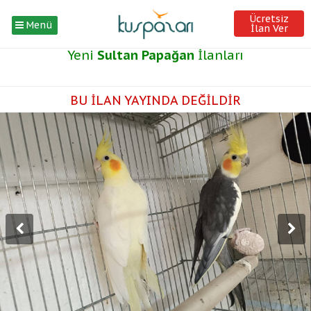
Ücretsiz
Menü
İlan Ver
Yeni
Sultan Papağan
İlanları
BU İLAN YAYINDA DEĞİLDİR