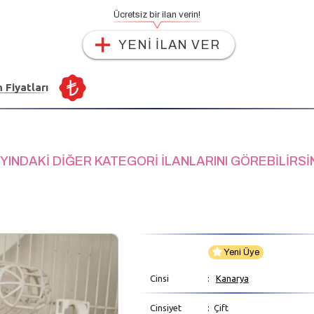
Ücretsiz bir ilan verin!
YENİ İLAN VER
n Fiyatları
YINDAKİ DİĞER KATEGORİ İLANLARINI GÖREBİLİRSİ
Yeni Üye
Cinsi
:
Kanarya
Cinsiyet
: Çift