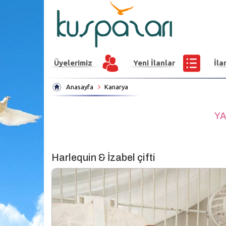
Üyelerimiz
Yeni İlanlar
İla
Anasayfa
Kanarya
YA
Harlequin & İzabel çifti