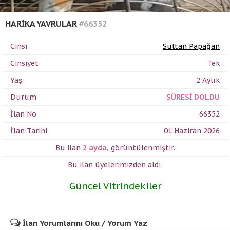
HARİKA YAVRULAR
#66352
Cinsi
Sultan Papağan
Cinsiyet
Tek
Yaş
2 Aylık
Durum
SÜRESİ DOLDU
İlan No
66352
İlan Tarihi
01 Haziran 2026
Bu ilan
2 ayda
,
görüntülenmiştir.
Bu ilan üyelerimizden
aldı.
Güncel Vitrindekiler
İlan Yorumlarını Oku / Yorum Yaz