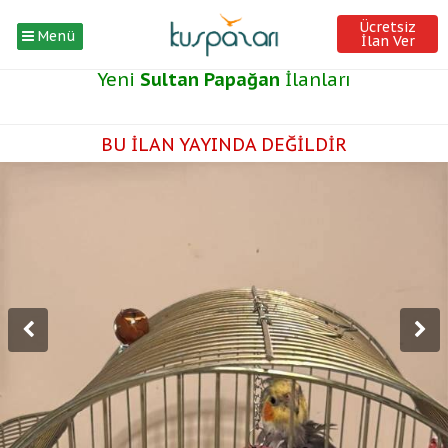
Ücretsiz
Menü
İlan Ver
Yeni
Sultan Papağan
İlanları
BU İLAN YAYINDA DEĞİLDİR