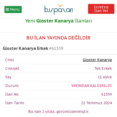
Ücretsiz
Menü
İlan Ver
Yeni
Gloster Kanarya
İlanları
BU İLAN YAYINDA DEĞİLDİR
Gloster Kanarya Erkek
#61559
Cinsi
Gloster Kanarya
Cinsiyet
Tek Erkek
Yaş
11 Aylık
Durum
YAYINDAN KALDIRILDI
İlan No
61559
İlan Tarihi
22 Temmuz 2024
Bu ilan
2 yılda
,
görüntülenmiştir.