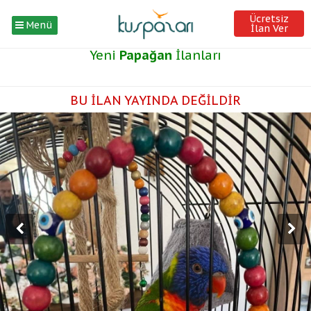
Ücretsiz
Menü
İlan Ver
Yeni
Papağan
İlanları
BU İLAN YAYINDA DEĞİLDİR